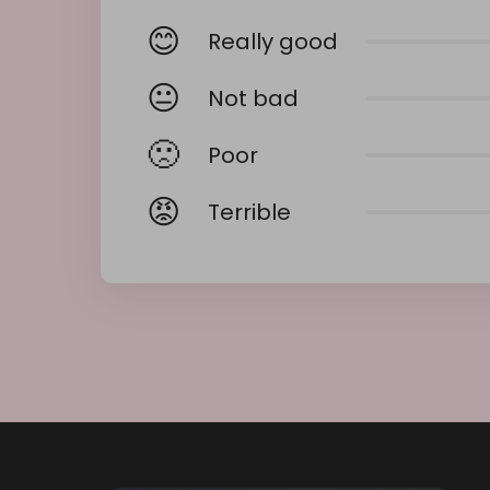
😊
Really good
😐
Not bad
🙁
Poor
😡
Terrible