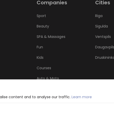
Companies
Cities
Sport
Riga
Beauty
Sigulda
SPA & Massages
Ventspils
Fun
Daugavpil
Kids
Druskinink
Courses
Auto & Moto
Health
lise content and to analyse our traffic.
Learn more
Other services