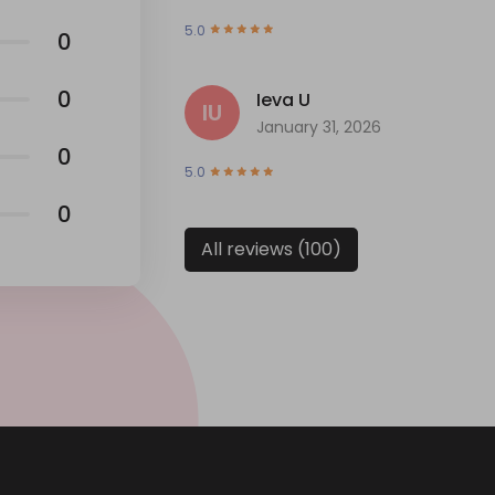
5.0
0
0
Ieva U
IU
January 31, 2026
0
5.0
0
All reviews (100)