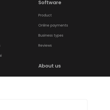
Software
Product
Online payments
Business types
s
Reviews
ai
About us
Bookla blog
Contact us