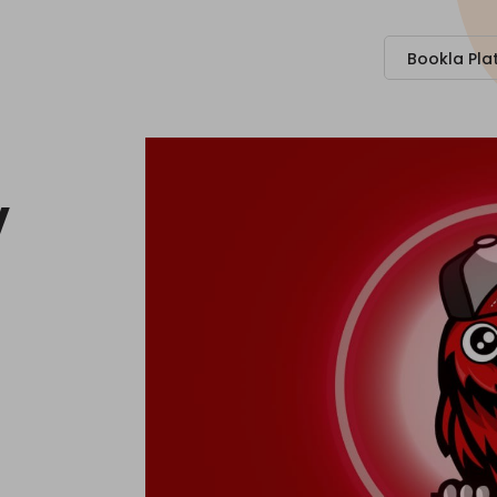
Bookla Pla
V