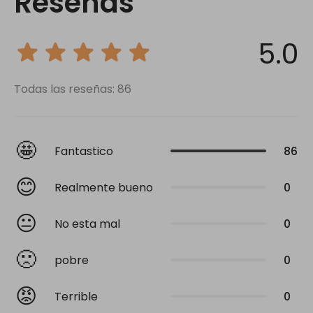
Reseñas
5.0
Todas las reseñas: 86
🤩
Fantastico
86
😊
Realmente bueno
0
😐
No esta mal
0
🙁
pobre
0
😡
Terrible
0