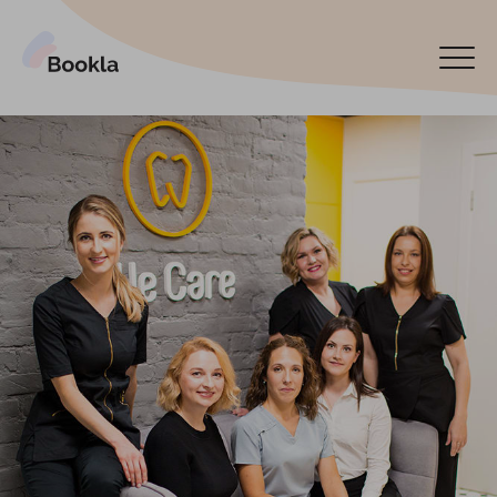
Bookla Platform
Reservar ahora
English
Latviski
По-русски