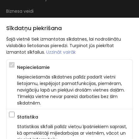
Biznesa veidi
Atsauksmes
Sīkdatņu piekrišana
Šajā vietnē tiek izmantotas sīkdatnes, lai nodrošinātu
vislabāko lietošanas pieredzi. Turpinot jūs piekrītat
izmantot sīkfailus.
Uzzināt vairāk
Nepieciešamie
Atbalsta programma augsti kvalificētu darba ņēmēju piesaistei.
Nepieciešamās sīkdatnes palīdz padarīt vietni
Projekta ietvaros plānota informācijas pakalpojuma izstrāde, kas
lietojamu, iespējojot pamatfunkcijas, piemēram,
ļauj pakalpojumu sniedzējiem digitalizēt uzņēmuma procesus.
navigāciju lapā un piekļuvi drošām vietnes daļām.
Projekta rezultātā ir veikta mobilo lietotņu un pašapkalpošanās
portāla izveide. Projekta ieviešanas rezultatā plānota
Tīmekļa vietne nevar pareizi darboties bez šīm
bezkontakta apkalpošanas risinājumu izveide pakalpojumu
sīkdatnēm.
sniedzējiem. Nr. JU-PI-2022/43.
Statistika
Statistikas sīkfaili palīdz vietņu īpašniekiem saprast,
Privatuma politika
Nosacījumi un prasības
kā apmeklētāji mijiedarbojas ar vietnēm, vācot un
Sīkdatņu piekrišana
Latviski