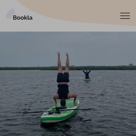
Pieslēgt manu uzņēmumu
Rezervēt tagad
English
Español
По-русски