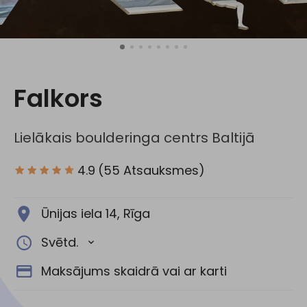
Sociālie tīkli:
Falkors
Lielākais boulderinga centrs Baltijā
4.9
(55 Atsauksmes)
Ūnijas iela 14, Rīga
Svētd.
Maksājums skaidrā vai ar karti