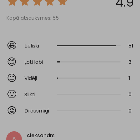
4.9
Kopā atsauksmes: 55
🤩
Lieliski
51
😊
Ļoti labi
3
😐
Vidēji
1
🙁
Slikti
0
😡
Drausmīgi
0
Aleksandrs
A