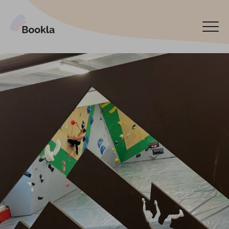
Pieslēgt manu uzņēmumu
Rezervēt tagad
English
Español
По-русски