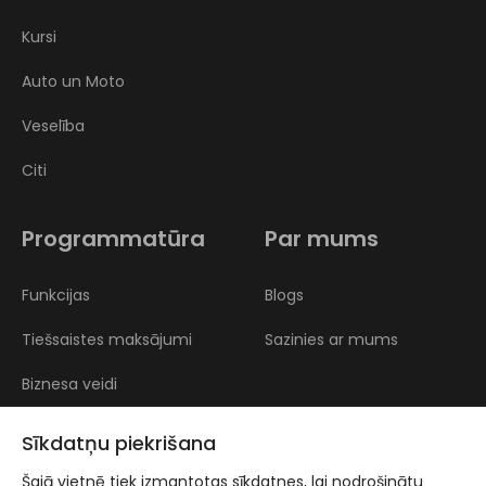
Kursi
Auto un Moto
Veselība
Citi
Programmatūra
Par mums
Funkcijas
Blogs
Tiešsaistes maksājumi
Sazinies ar mums
Biznesa veidi
Atsauksmes
Sīkdatņu piekrišana
Šajā vietnē tiek izmantotas sīkdatnes, lai nodrošinātu