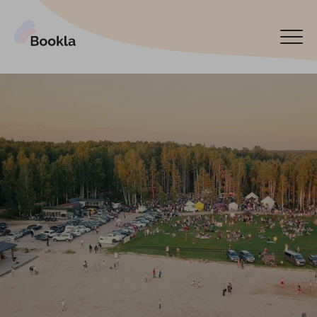
Pieslēgt manu uzņēmumu
Rezervēt tagad
English
Español
По-русски