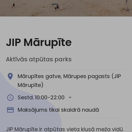
Sociālie tīkli:
JIP Mārupīte
Aktīvās atpūtas parks
Mārupītes gatve, Mārupes pagasts (JIP
Mārupīte)
Sestd. 10:00-22:00
Maksājums tikai skaidrā naudā
JIP Mārupīte ir atpūtas vieta klusā meža vidū