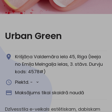
Sociālie tīkli:
Urban Green
Krišjāņa Valdemāra iela 45, Riga (Ieeja
no Emiļa Melngaiļa ielas, 3. stāvs. Durvju
kods: 4578#)
Piektd. -
Maksājums tikai skaidrā naudā
Dzīvesstila e-veikals estētiskam, dabiskam