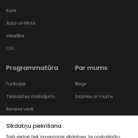
Kursi
Auto un Moto
Veselība
Citi
Programmatūra
Par mums
Funkcijas
Blogs
Tiešsaistes maksājumi
Sazinies ar mums
Biznesa veidi
Atsauksmes
Sīkdatņu piekrišana
Šajā vietnē tiek izmantotas sīkdatnes, lai nodrošinātu