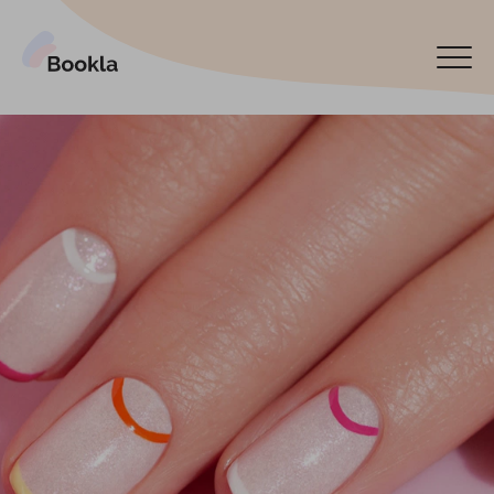
Pieslēgt manu uzņēmumu
Rezervēt tagad
English
Español
По-русски