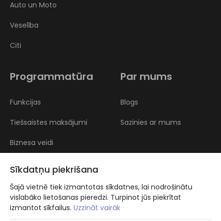
Auto un Moto
Veselība
Citi
Programmatūra
Par mums
Funkcijas
Blogs
Tiešsaistes maksājumi
Sazinies ar mums
Biznesa veidi
Atsauksmes
Sīkdatņu piekrišana
Šajā vietnē tiek izmantotas sīkdatnes, lai nodrošinātu
vislabāko lietošanas pieredzi. Turpinot jūs piekrītat
izmantot sīkfailus.
Uzzināt vairāk