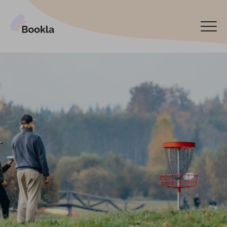
Pieslēgt manu uzņēmumu
Rezervēt tagad
English
Español
По-русски